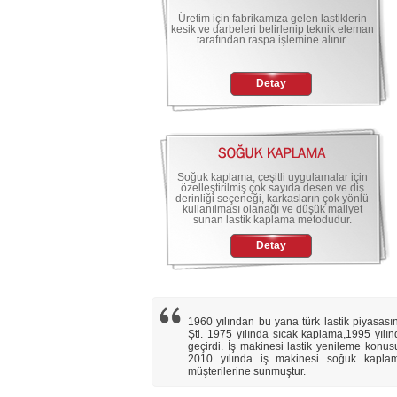
Üretim için fabrikamıza gelen lastiklerin
kesik ve darbeleri belirlenip teknik eleman
tarafından raspa işlemine alınır.
Detay
Soğuk kaplama, çeşitli uygulamalar için
özelleştirilmiş çok sayıda desen ve diş
derinliği seçeneği, karkasların çok yönlü
kullanılması olanağı ve düşük maliyet
sunan lastik kaplama metodudur.
Detay
1960 yılından bu yana türk lastik piyasasın
Şti. 1975 yılında sıcak kaplama,1995 yılın
geçirdi. İş makinesi lastik yenileme konusu
2010 yılında iş makinesi soğuk kaplama,
müşterilerine sunmuştur.