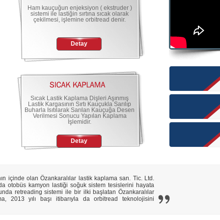
Ham kauçuğun enjeksiyon ( ekstruder )
sistemi ile lastiğin sırtına sıcak olarak
çekilmesi, işlemine orbitread denir.
Detay
Sıcak Lastik Kaplama Dişleri Aşınmış
Lastik Kargasının Sırtı Kauçukla Sarılıp
Buharla Isıtılarak Sarılan Kauçuğa Desen
Verilmesi Sonucu Yapılan Kaplama
İşlemidir.
Detay
ın içinde olan Özankaralılar lastik kaplama san. Tic. Ltd.
da otobüs kamyon lastiği soğuk sistem tesislerini hayata
nda retreading sistemi ile bir ilki başlatan Özankaralılar
 2013 yılı başı itibarıyla da orbitread teknolojisini